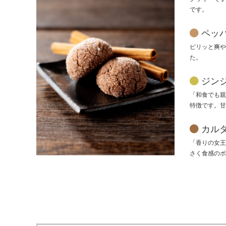
です。
ペッ
ピリッと爽や
た。
ジン
「和食でも親
特徴です。甘
カル
「香りの女王
さく食感のボ