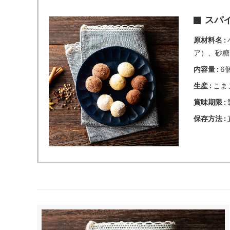
スパ
原材料名
ア）、砂糖
内容量
6
生産
こま
賞味期限
保存方法