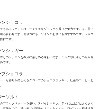
モンショコラ
でもあるシナモンは、甘くてエキゾチックな香りが魅力です。ほろ苦い
組み合わせです。おやつにも、ワインのお供にもおすすめです。ショコ
抜群です。
モンシュガー
香りのシナモンを存分に楽しめる味わいです。ミルクや紅茶との組み合
めです。
ーブショコラ
ートな香りが楽しめるクローブのショコラクッキー。紅茶やコーヒーと
。
パーソルト
のブラックペッパーを使い、スパイシー＆ソルティに仕上げたさくさく
。塩味なので、甘いモノが苦手な人にもおすすめ。ワインとも相性抜群